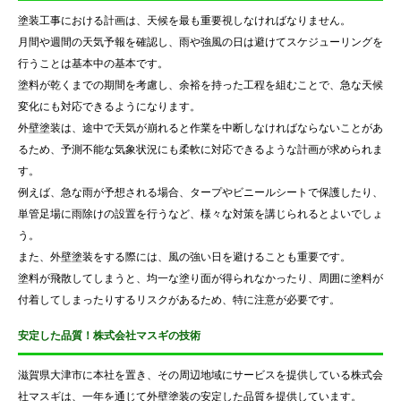
塗装工事における計画は、天候を最も重要視しなければなりません。
月間や週間の天気予報を確認し、雨や強風の日は避けてスケジューリングを
行うことは基本中の基本です。
塗料が乾くまでの期間を考慮し、余裕を持った工程を組むことで、急な天候
変化にも対応できるようになります。
外壁塗装は、途中で天気が崩れると作業を中断しなければならないことがあ
るため、予測不能な気象状況にも柔軟に対応できるような計画が求められま
す。
例えば、急な雨が予想される場合、タープやビニールシートで保護したり、
単管足場に雨除けの設置を行うなど、様々な対策を講じられるとよいでしょ
う。
また、外壁塗装をする際には、風の強い日を避けることも重要です。
塗料が飛散してしまうと、均一な塗り面が得られなかったり、周囲に塗料が
付着してしまったりするリスクがあるため、特に注意が必要です。
安定した品質！株式会社マスギの技術
滋賀県大津市に本社を置き、その周辺地域にサービスを提供している株式会
社マスギは、一年を通じて外壁塗装の安定した品質を提供しています。