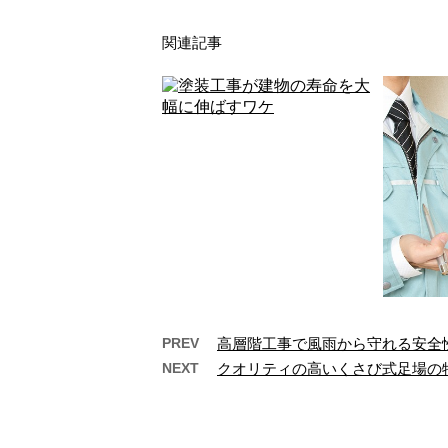
関連記事
PREV
高層階工事で風雨から守れる安全
NEXT
クオリティの高いくさび式足場の
塗装工事が建物の寿命を大
株式
幅に伸ばすワケ
し
建物の美観を維持し、その耐久
株式会
性を向上させるためには、定期
を拠点