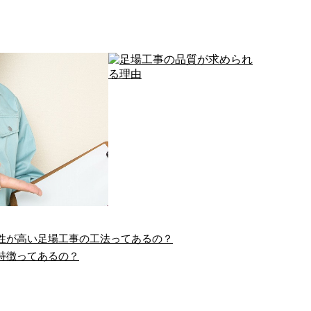
性が高い足場工事の工法ってあるの？
特徴ってあるの？
会社マスギの足場屋と
足場工事の品質が求められ
ての塗装工事へ…
る理由
社マスギは滋賀県大津市
こんにちは！株式会社マスギで
に、戸建て住宅からアパ
す。弊社は滋賀県大津市に拠点