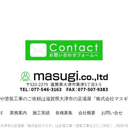
・京都エリアでの足場
足場工事の安全性と快適な
塗装工事、株式…
作業環境
大津市を拠点に、滋賀県
こんにちは、株式会社マスギで
府の皆さまに信頼される
ございます。弊社は滋賀県大津
スを提供している株式会
市に拠点を置き、地域密着型の
マスギは、足場 …
足場工事や塗装工 …
や塗装工事のご依頼は滋賀県大津市の足場屋『株式会社マスギ
Ｅ
業務案内
施工実績
各種募集
会社概要
お問い合せ
滋賀県大津市の足場屋『株式会社マスギ』は足場工事・塗装工事などにご対応！ , 2026 All Righ