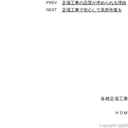
PREV
足場工事の品質が求められる理由
NEXT
足場工事で安心して高所作業を
足場工事の安全性を高める
滋賀
秘訣
と
こんにちは！株式会社マスギで
滋賀県
す。滋賀県大津市を拠点に滋賀
や京都
県や京都府をメインに、足場工
サービ
事と塗装工事を手 …
社
各種足場工事
ＨＯＭ
Copyright© 